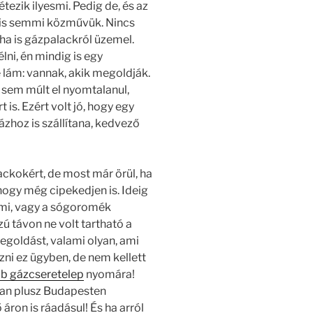
ezik ilyesmi. Pedig de, és az
s is semmi közművük. Nincs
ha is gázpalackról üzemel.
lni, én mindig is egy
 lám: vannak, akik megoldják.
sem múlt el nyomtalanul,
s. Ezért volt jó, hogy egy
zhoz is szállítana, kedvező
ackokért, de most már örül, ha
hogy még cipekedjen is. Ideig
 mi, vagy a sógoromék
zú távon ne volt tartható a
megoldást, valami olyan, ami
zni ez ügyben, de nem kellett
bb gázcseretelep
nyomára!
ban plusz Budapesten
áron is ráadásul! És ha arról