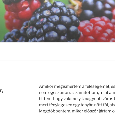
Amikor megismertem a feleségemet, és a
T,
nem egészen arra számítottam, mint amit
hittem, hogy valamelyik nagyobb város k
mert ténylegesen egy tanyán nőtt föl, ah
Megdöbbentem, mikor először jártam ot