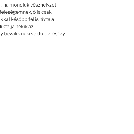
ni, ha mondjuk vészhelyzet
feleségemnek, ő is csak
kkal később fel is hívta a
diktálja nekik az
 beválik nekik a dolog, és így
.