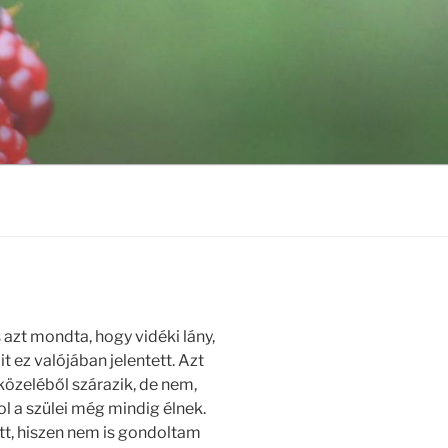
zt mondta, hogy vidéki lány,
 ez valójában jelentett. Azt
özeléből szárazik, de nem,
ol a szülei még mindig élnek.
t, hiszen nem is gondoltam