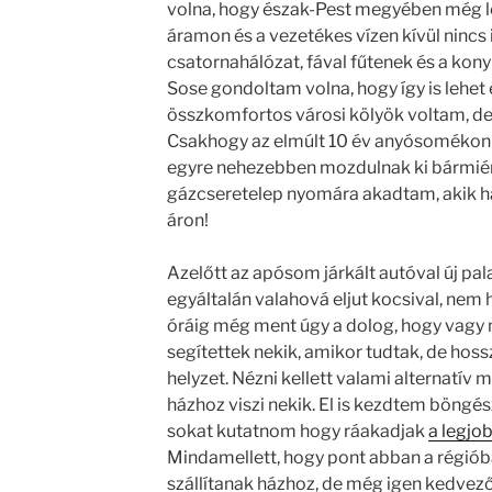
volna, hogy észak-Pest megyében még lét
áramon és a vezetékes vízen kívül ninc
csatornahálózat, fával fűtenek és a kony
Sose gondoltam volna, hogy így is lehet é
összkomfortos városi kölyök voltam, de
Csakhogy az elmúlt 10 év anyósomékon 
egyre nehezebben mozdulnak ki bármiért i
gázcseretelep nyomára akadtam, akik há
áron!
Azelőtt az apósom járkált autóval új pal
egyáltalán valahová eljut kocsival, nem 
óráig még ment úgy a dolog, hogy vagy
segítettek nekik, amikor tudtak, de hoss
helyzet. Nézni kellett valami alternatív 
házhoz viszi nekik. El is kezdtem böngés
sokat kutatnom hogy ráakadjak
a legjo
Mindamellett, hogy pont abban a régió
szállítanak házhoz, de még igen kedvező 