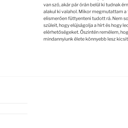
van szó, akár pár órán belül ki tudnak ér
alakul ki valahol. Mikor megmutattam a 
elismerően füttyenteni tudott rá. Nem so
szüleit, hogy elújságolja a hírt és hogy le
elérhetőségeket. Őszintén remélem, hogy
mindannyiunk élete könnyebb lesz kicsit