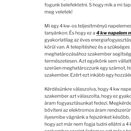
fogunk belefektetni. S hogy mik a mi t
meg veletek!
Mi egy 4 kw-os teljesítményű napelemes
tanyánkon. És hogy ez a
4 kw napelem m
gyakorlatilag az éves energiafogyasztásu
körül van. A telepítéshez és a szükséges
meghatározásához szakember segítségé
természetesen. Azt egyikőnk sem vállalt
szerűen meghatározzunk egy számot, hi
szakember. Ezért ezt inkább egy hozzáér
Kérdésünkre válaszolva, hogy 4 kw nape
szakember azt válaszolta, hogy ez gyako
áram fogyasztásunkat fedezi. Megkérdez
bővíteni az elektromos áram rendszerün
ilyesmibe vágnánk a fejszénket később, a
hogy azt már nem fogja tudni ellátni a 