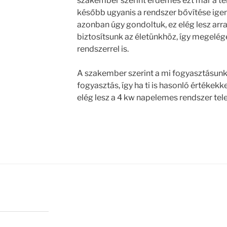
szakember szerint érdemes ezt már a tel
később ugyanis a rendszer bővítése igen
azonban úgy gondoltuk, ez elég lesz arra
biztosítsunk az életünkhöz, így megelég
rendszerrel is.
A szakember szerint a mi fogyasztásunk
fogyasztás, így ha ti is hasonló értékek
elég lesz a 4 kw napelemes rendszer tele