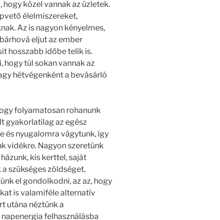
, hogy közel vannak az üzletek.
apvető élelmiszereket,
ak. Az is nagyon kényelmes,
 bárhová eljut az ember
t hosszabb időbe telik is.
i, hogy túl sokan vannak az
vagy hétvégenként a bevásárló
 hogy folyamatosan rohanunk
t gyakorlatilag az egész
re és nyugalomra vágytunk, így
nk vidékre. Nagyon szeretünk
ázunk, kis kerttel, saját
a szükséges zöldséget,
nk el gondolkodni, az az, hogy
at is valamiféle alternatív
t utána néztünk a
a napenergia felhasználásba