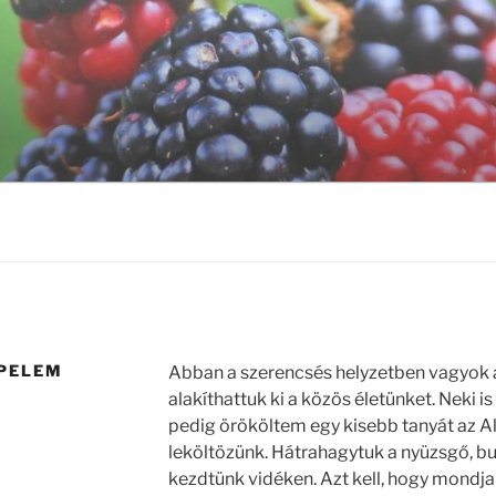
APELEM
Abban a szerencsés helyzetben vagyok 
alakíthattuk ki a közös életünket. Neki is
pedig örököltem egy kisebb tanyát az Al
leköltözünk. Hátrahagytuk a nyüzsgő, bud
kezdtünk vidéken. Azt kell, hogy mondj