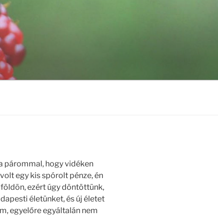
a párommal, hogy vidéken
 volt egy kis spórolt pénze, én
földön, ezért úgy döntöttünk,
apesti életünket, és új életet
am, egyelőre egyáltalán nem