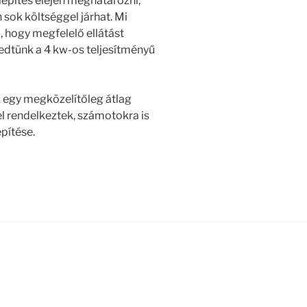
epítés elején meghatározni,
 sok költséggel járhat. Mi
, hogy megfelelő ellátást
edtünk a 4 kw-os teljesítményű
 egy megközelítőleg átlag
kel rendelkeztek, számotokra is
pítése.