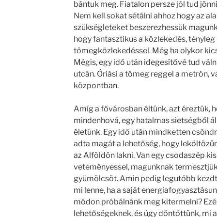
bántuk meg. Fiatalon persze jól tud jönni
Nem kell sokat sétálni ahhoz hogy az al
szükségleteket beszerezhessük magunkn
hogy fantasztikus a közlekedés, tényleg
tömegközlekedéssel. Még ha olykor kicsi
Mégis, egy idő után idegesítővé tud váln
utcán. Óriási a tömeg reggel a metrón, 
központban.
Amíg a fővárosban éltünk, azt éreztük,
mindenhová, egy hatalmas sietségből áll
életünk. Egy idő után mindketten csönd
adta magát a lehetőség, hogy leköltözü
az Alföldön lakni. Van egy csodaszép kis h
veteményessel, magunknak termesztjük 
gyümölcsöt. Amin pedig legutóbb kezdtü
mi lenne, ha a saját energiafogyasztásunk
módon próbálnánk meg kitermelni? Ezér
lehetőségeknek, és úgy döntöttünk, mi 