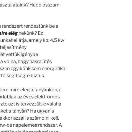
apasztalataink? Hadd osszam
 rendszert rendeztünk be a
ire elég
nekünk? Ez
nkat ellátja, amely kb. 4,5 kw
 teljesítmény
t vettük igénybe
a volna, hogy hasra ütés
szen egyikőnk sem energetikai
tő segítségre bíztuk.
lem mire elég a tanyánkon, a
rlatilag az éves elektromos
te azt is tervezzük-e valaha
ket a tanyán? Ha ugyanis
kkor azzal is számolni kell,
4 kw-os napelemes rendszer. A