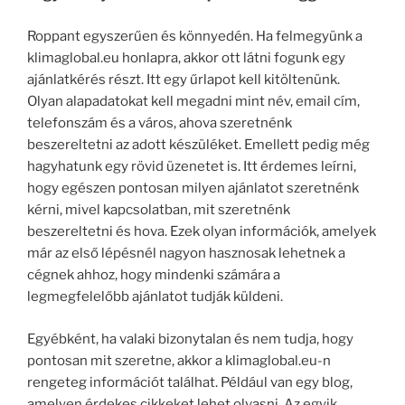
Roppant egyszerűen és könnyedén. Ha felmegyünk a
klimaglobal.eu honlapra, akkor ott látni fogunk egy
ajánlatkérés részt. Itt egy űrlapot kell kitöltenünk.
Olyan alapadatokat kell megadni mint név, email cím,
telefonszám és a város, ahova szeretnénk
beszereltetni az adott készüléket. Emellett pedig még
hagyhatunk egy rövid üzenetet is. Itt érdemes leírni,
hogy egészen pontosan milyen ajánlatot szeretnénk
kérni, mivel kapcsolatban, mit szeretnénk
beszereltetni és hova. Ezek olyan információk, amelyek
már az első lépésnél nagyon hasznosak lehetnek a
cégnek ahhoz, hogy mindenki számára a
legmegfelelőbb ajánlatot tudják küldeni.
Egyébként, ha valaki bizonytalan és nem tudja, hogy
pontosan mit szeretne, akkor a klimaglobal.eu-n
rengeteg információt találhat. Például van egy blog,
amelyen érdekes cikkeket lehet olvasni. Az egyik