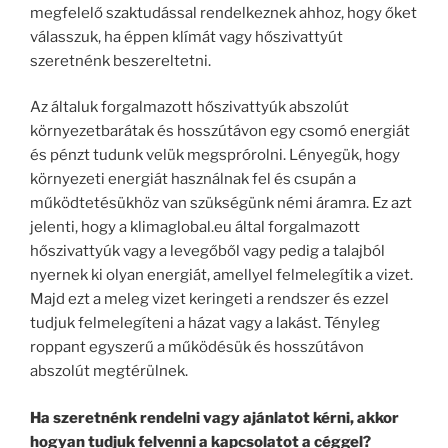
megfelelő szaktudással rendelkeznek ahhoz, hogy őket
válasszuk, ha éppen klímát vagy hőszivattyút
szeretnénk beszereltetni.
Az általuk forgalmazott hőszivattyúk abszolút
környezetbarátak és hosszútávon egy csomó energiát
és pénzt tudunk velük megsprórolni. Lényegük, hogy
környezeti energiát használnak fel és csupán a
működtetésükhöz van szükségünk némi áramra. Ez azt
jelenti, hogy a klimaglobal.eu által forgalmazott
hőszivattyúk vagy a levegőből vagy pedig a talajból
nyernek ki olyan energiát, amellyel felmelegítik a vizet.
Majd ezt a meleg vizet keringeti a rendszer és ezzel
tudjuk felmelegíteni a házat vagy a lakást. Tényleg
roppant egyszerű a működésük és hosszútávon
abszolút megtérülnek.
Ha szeretnénk rendelni vagy ajánlatot kérni, akkor
hogyan tudjuk felvenni a kapcsolatot a céggel?