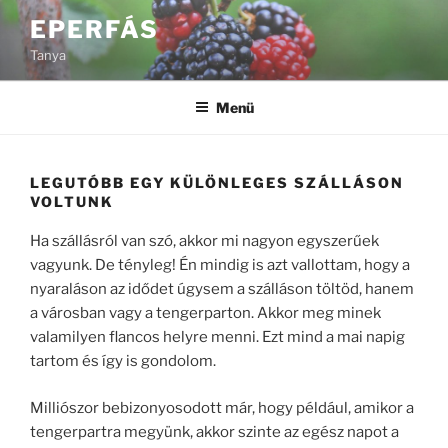
Tartalomhoz
EPERFÁS
Tanya
Menü
LEGUTÓBB EGY KÜLÖNLEGES SZÁLLÁSON
VOLTUNK
Ha szállásról van szó, akkor mi nagyon egyszerűek
vagyunk. De tényleg! Én mindig is azt vallottam, hogy a
nyaraláson az idődet úgysem a szálláson töltöd, hanem
a városban vagy a tengerparton. Akkor meg minek
valamilyen flancos helyre menni. Ezt mind a mai napig
tartom és így is gondolom.
Milliószor bebizonyosodott már, hogy például, amikor a
tengerpartra megyünk, akkor szinte az egész napot a