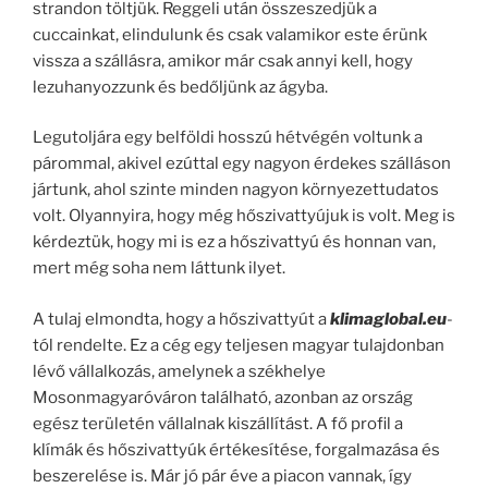
strandon töltjük. Reggeli után összeszedjük a
cuccainkat, elindulunk és csak valamikor este érünk
vissza a szállásra, amikor már csak annyi kell, hogy
lezuhanyozzunk és bedőljünk az ágyba.
Legutoljára egy belföldi hosszú hétvégén voltunk a
párommal, akivel ezúttal egy nagyon érdekes szálláson
jártunk, ahol szinte minden nagyon környezettudatos
volt. Olyannyira, hogy még hőszivattyújuk is volt. Meg is
kérdeztük, hogy mi is ez a hőszivattyú és honnan van,
mert még soha nem láttunk ilyet.
A tulaj elmondta, hogy a hőszivattyút a
klimaglobal.eu
-
tól rendelte. Ez a cég egy teljesen magyar tulajdonban
lévő vállalkozás, amelynek a székhelye
Mosonmagyaróváron található, azonban az ország
egész területén vállalnak kiszállítást. A fő profil a
klímák és hőszivattyúk értékesítése, forgalmazása és
beszerelése is. Már jó pár éve a piacon vannak, így