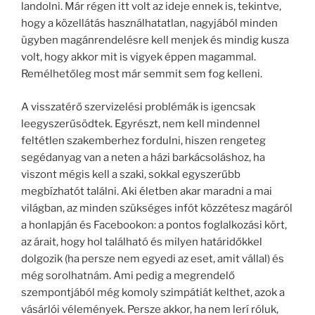
landolni. Már régen itt volt az ideje ennek is, tekintve,
hogy a közellátás használhatatlan, nagyjából minden
ügyben magánrendelésre kell menjek és mindig kusza
volt, hogy akkor mit is vigyek éppen magammal.
Remélhetőleg most már semmit sem fog kelleni.
A visszatérő szervizelési problémák is igencsak
leegyszerűsödtek. Egyrészt, nem kell mindennel
feltétlen szakemberhez fordulni, hiszen rengeteg
segédanyag van a neten a házi barkácsoláshoz, ha
viszont mégis kell a szaki, sokkal egyszerűbb
megbízhatót találni. Aki életben akar maradni a mai
világban, az minden szükséges infót közzétesz magáról
a honlapján és Facebookon: a pontos foglalkozási kört,
az árait, hogy hol található és milyen határidőkkel
dolgozik (ha persze nem egyedi az eset, amit vállal) és
még sorolhatnám. Ami pedig a megrendelő
szempontjából még komoly szimpátiát kelthet, azok a
vásárlói vélemények. Persze akkor, ha nem lerí róluk,