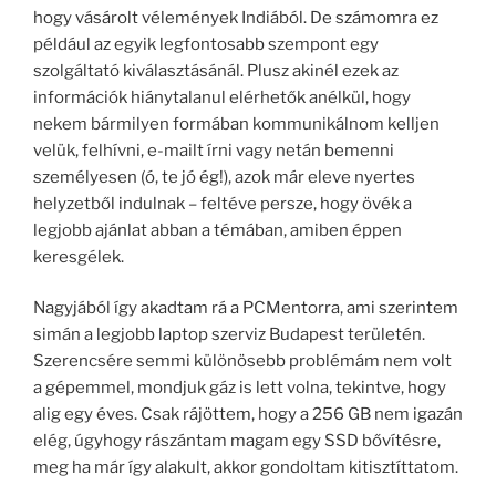
hogy vásárolt vélemények Indiából. De számomra ez
például az egyik legfontosabb szempont egy
szolgáltató kiválasztásánál. Plusz akinél ezek az
információk hiánytalanul elérhetők anélkül, hogy
nekem bármilyen formában kommunikálnom kelljen
velük, felhívni, e-mailt írni vagy netán bemenni
személyesen (ó, te jó ég!), azok már eleve nyertes
helyzetből indulnak – feltéve persze, hogy övék a
legjobb ajánlat abban a témában, amiben éppen
keresgélek.
Nagyjából így akadtam rá a PCMentorra, ami szerintem
simán a legjobb laptop szerviz Budapest területén.
Szerencsére semmi különösebb problémám nem volt
a gépemmel, mondjuk gáz is lett volna, tekintve, hogy
alig egy éves. Csak rájöttem, hogy a 256 GB nem igazán
elég, úgyhogy rászántam magam egy SSD bővítésre,
meg ha már így alakult, akkor gondoltam kitisztíttatom.