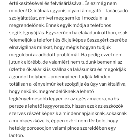
értékesítésével és felvásárlásával. És ez még nem
minden! Csinálnak ugyanis olyan támogató – tanácsadó
szolgáltatást, amivel meg sem kell mozdulni a
megrendelőnek. Ennek egyik módja a telefonos
segítségnyújtás. Egyszerűen ha elakadunk otthon, csak
felemeljük a telefont és ők jelképes összegért cserébe
elnavigálnak minket, hogy mégis hogyan tudjuk
megoldani az adódott problémát. Ha pedig ezzel nem
jutunk előrébb, de valamiért nem tudunk bemenni az
üzletbe ők akár ki is szállnak a lakásunkra és megoldják
a gondot helyben – amennyiben tudják. Minden
totálisan a kényelmünket szolgálja és úgy van kitalálva,
hogy nekünk, megrendelőknek a lehető
legkényelmesebb legyen ez az egész macera, na és
persze a lehető leggyorsabb, hiszen ezek az eszközök
szerves részét képezik a mindennapjainknak, sokaknak
a munkaeszköze is, éppen ezért nem fér bele, hogy
hetekig porosodjon valami pince szereldében egy
laptop.