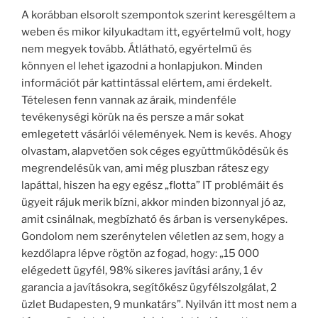
A korábban elsorolt szempontok szerint keresgéltem a
weben és mikor kilyukadtam itt, egyértelmű volt, hogy
nem megyek tovább. Átlátható, egyértelmű és
könnyen el lehet igazodni a honlapjukon. Minden
információt pár kattintással elértem, ami érdekelt.
Tételesen fenn vannak az áraik, mindenféle
tevékenységi körük na és persze a már sokat
emlegetett vásárlói vélemények. Nem is kevés. Ahogy
olvastam, alapvetően sok céges együttműködésük és
megrendelésük van, ami még pluszban rátesz egy
lapáttal, hiszen ha egy egész „flotta” IT problémáit és
ügyeit rájuk merik bízni, akkor minden bizonnyal jó az,
amit csinálnak, megbízható és árban is versenyképes.
Gondolom nem szerénytelen véletlen az sem, hogy a
kezdőlapra lépve rögtön az fogad, hogy: „15 000
elégedett ügyfél, 98% sikeres javítási arány, 1 év
garancia a javításokra, segítőkész ügyfélszolgálat, 2
üzlet Budapesten, 9 munkatárs”. Nyilván itt most nem a