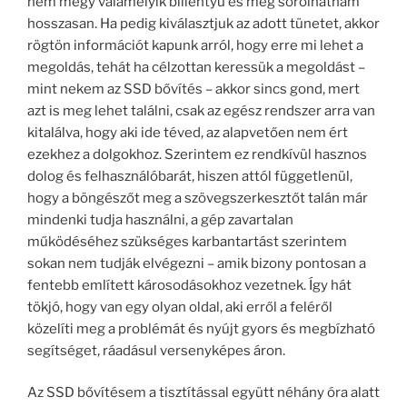
nem megy valamelyik billentyű és még sorolhatnám
hosszasan. Ha pedig kiválasztjuk az adott tünetet, akkor
rögtön információt kapunk arról, hogy erre mi lehet a
megoldás, tehát ha célzottan keressük a megoldást –
mint nekem az SSD bővítés – akkor sincs gond, mert
azt is meg lehet találni, csak az egész rendszer arra van
kitalálva, hogy aki ide téved, az alapvetően nem ért
ezekhez a dolgokhoz. Szerintem ez rendkívül hasznos
dolog és felhasználóbarát, hiszen attól függetlenül,
hogy a böngészőt meg a szövegszerkesztőt talán már
mindenki tudja használni, a gép zavartalan
működéséhez szükséges karbantartást szerintem
sokan nem tudják elvégezni – amik bizony pontosan a
fentebb említett károsodásokhoz vezetnek. Így hát
tökjó, hogy van egy olyan oldal, aki erről a feléről
közelíti meg a problémát és nyújt gyors és megbízható
segítséget, ráadásul versenyképes áron.
Az SSD bővítésem a tisztítással együtt néhány óra alatt