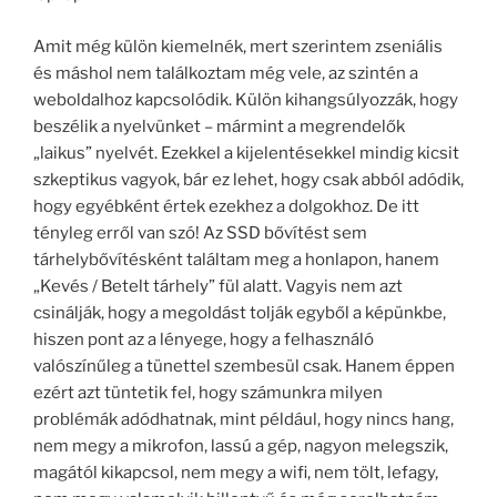
Amit még külön kiemelnék, mert szerintem zseniális
és máshol nem találkoztam még vele, az szintén a
weboldalhoz kapcsolódik. Külön kihangsúlyozzák, hogy
beszélik a nyelvünket – mármint a megrendelők
„laikus” nyelvét. Ezekkel a kijelentésekkel mindig kicsit
szkeptikus vagyok, bár ez lehet, hogy csak abból adódik,
hogy egyébként értek ezekhez a dolgokhoz. De itt
tényleg erről van szó! Az SSD bővítést sem
tárhelybővítésként találtam meg a honlapon, hanem
„Kevés / Betelt tárhely” fül alatt. Vagyis nem azt
csinálják, hogy a megoldást tolják egyből a képünkbe,
hiszen pont az a lényege, hogy a felhasználó
valószínűleg a tünettel szembesül csak. Hanem éppen
ezért azt tüntetik fel, hogy számunkra milyen
problémák adódhatnak, mint például, hogy nincs hang,
nem megy a mikrofon, lassú a gép, nagyon melegszik,
magától kikapcsol, nem megy a wifi, nem tölt, lefagy,