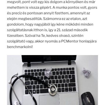
megvolt, pont volt egy kis dolgom a környéken és már
mehettem is vissza gépért. A munka pontos volt, gyors
és precíz és pontosan annyit fizettem, amennyit az
elején megbeszéltük. Számomra ez az etalon, azt
gondolom, hogy nagyjából így kéne működni minden
szolgáltatásnak itthon is, így a 21. század második
tízesében. Szóval ha Te, kedves olvasó, szintén
szolgáltató vagy, akkor nyomás a PCMentor honlapjára
benchmarkolni!