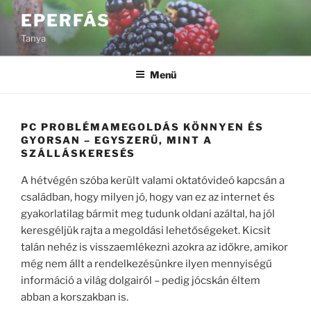
Tartalomhoz
EPERFÁS
Tanya
Menü
PC PROBLÉMAMEGOLDÁS KÖNNYEN ÉS
GYORSAN – EGYSZERŰ, MINT A
SZÁLLÁSKERESÉS
A hétvégén szóba került valami oktatóvideó kapcsán a
családban, hogy milyen jó, hogy van ez az internet és
gyakorlatilag bármit meg tudunk oldani azáltal, ha jól
keresgéljük rajta a megoldási lehetőségeket. Kicsit
talán nehéz is visszaemlékezni azokra az időkre, amikor
még nem állt a rendelkezésünkre ilyen mennyiségű
információ a világ dolgairól – pedig jócskán éltem
abban a korszakban is.