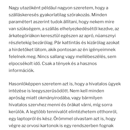
Nagy utazóként például nagyon szeretem, hogy a
szálláskeresés gyakorlatilag szórakozás. Minden
paramétert aszerint tudok állítani, hogy nekem mire
van szükségem, a szállás elhelyezkedésétől kezdve, az
árkategóriákon keresztül egészen az apró, nüansznyi
részletekig bezárólag. Pár kattintás és kizárólag azokat
a hirdetőket látom, akik pontosan az én igényeimnek
felelnek meg. Nincs sallang vagy mellébeszélés, sem
elpocsékolt idő. Csak a tények és a hasznos
információk.
Hasonlóképpen szeretem azt is, hogy a hivatalos ügyek
intézése is leegyszerűsödött. Nem kell minden
apróság miatt okmányirodába, vagy bármilyen
hivatalos szervhez menni és órákat várni, míg sorra
kerülök. A legtöbb tennivalót elintézhetem otthonról,
egy laptopról és kész. Örömmel olvastam azt is, hogy
végre az orvosi kartonok is egy rendszerben fognak