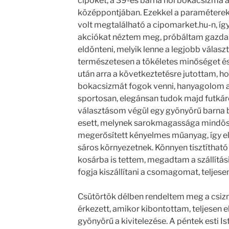
cipőket, a 39-es barna női bokacsizma á
középpontjában. Ezekkel a paraméterekk
volt megtalálható a cipomarket.hu-n, íg
akciókat néztem meg, próbáltam gazda
eldönteni, melyik lenne a legjobb válas
természetesen a tökéletes minőséget é
után arra a következtetésre jutottam, 
bokacsizmát fogok venni, hanyagolom a
sportosan, elegánsan tudok majd futkár
választásom végül egy gyönyörű barna b
esett, melynek sarokmagassága mindöss
megerősített kényelmes műanyag, így ell
sáros környezetnek. Könnyen tisztítható 
kosárba is tettem, megadtam a szállítás
fogja kiszállítani a csomagomat, teljese
Csütörtök délben rendeltem meg a csiz
érkezett, amikor kibontottam, teljesen e
gyönyörű a kivitelezése. A péntek esti I