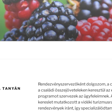
Rendezvényszervezőként dolgozom, a c
A TANYÁN
a családi összejöveteleken keresztül a
programot szervezek az ügyfeleimnek. 
kereslet mutatkozott a vidéki turizmusra
rendezvények iránt, így specializálódta