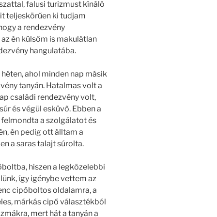
attal, falusi turizmust kínáló
it teljeskörűen ki tudjam
 hogy a rendezvény
z én külsőm is makulátlan
ndezvény hangulatába.
n héten, ahol minden nap másik
vény tanyán. Hatalmas volt a
ap családi rendezvény volt,
súr és végül esküvő. Ebben a
felmondta a szolgálatot és
n, én pedig ott álltam a
 a saras talajt súrolta.
boltba, hiszen a legközelebbi
lünk, így igénybe vettem az
nc cipőboltos oldalamra, a
les, márkás cipő választékból
zmákra, mert hát a tanyán a