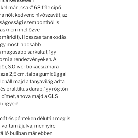
llt a keresésem
el már „csak” 68 féle cipő
y a nők kedvenc hívószavát, az
ságossági szempontból is
ztás (nem mellőzve
s márkát). Hosszas tanakodás
hogy most laposabb
 magasabb sarkakat, így
ozni a rendezvényeken. A
őr, S.Oliver bokacsizmára
ze 2,5 cm, talpa gumicúggal
enáll majd a tanyavilág adta
és praktikus darab, így rögtön
i címet, ahova majd a GLS
n ingyen!
mát és pénteken délután meg is
l voltam ájulva, mennyire
stálló buliban már ebben