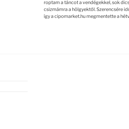
roptam a táncot a vendégekkel, sok dics
csizmámra a hölgyektől. Szerencsére idő
így a cipomarket.hu megmentette a hét