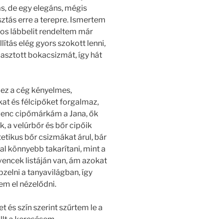
zás, de egy elegáns, mégis
ztás erre a terepre. Ismertem
os lábbelit rendeltem már
lítás elég gyors szokott lenni,
asztott bokacsizmát, így hát
 ez a cég kényelmes,
at és félcipőket forgalmaz,
enc cipőmárkám a Jana, ők
, a velúrbőr és bőr cipőik
tetikus bőr csizmákat árul, bár
l könnyebb takarítani, mint a
encek listáján van, ám azokat
elni a tanyavilágban, így
em el nézelődni.
t és szín szerint szűrtem le a