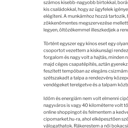
számos kisebb-nagyobb birtokkal, borász
kis családokkal, hogy az ügyfelek igénye
elégíteni. A munkámhoz hozzá tartozik,
zökkenőmentes megszervezése mellett a
legyen, öltözékemmel illeszkedjek a re
Történt egyszer egy kínos eset egy olya
csoportot vezettem a kiskunsági rendez
forgalom és nagy volt a hajtás, minden n
majd céges csapatépítés, aztán gyerekz
feszített tempóban az elegáns csizmám 
szétszakadt a talpa a rendezvény közepé
vendégeket terelgetve és a talpam közben
Időm és energiám nem volt elmenni cipő
nagyváros is vagy 40 kilométerre volt tő
online shoppingot és felmentem a kedve
cipomarket.hu-ra, ahol elképesztően szé
válogathatok. Rákerestem a női bokacsi