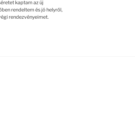
éretet kaptam az új
ben rendeltem és jó helyről,
végi rendezvényeimet.