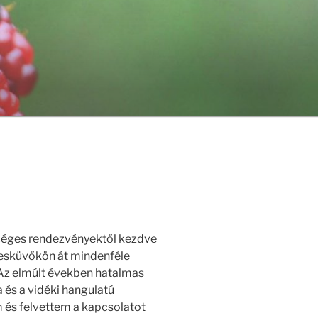
éges rendezvényektől kezdve
z esküvőkön át mindenféle
Az elmúlt években hatalmas
 és a vidéki hangulatú
m és felvettem a kapcsolatot