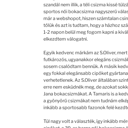
szandál nem illik, a téli csizma kissé túl
sportos női bokacsizma nagyszerű válas
már a webshopot, hiszen számtalan csin
tőlük és azt is tudtam, hogy a házhoz szál
1-2 napon belül meg fogom kapni a kivál
elkezdtem válogatni.
Egyik kedvenc márkám az S.Oliver, mert
futkározós, ugyanakkor elegáns csizmák
sosem csalódtam bennük. A másik kedv
egy fokkal elegánsabb cipőket gyártanak
verhetetlenek. Az S.Oliver általában szin
erre nem esküdnék meg, de azokat sokka
Jana bokacsizmákat. A Tamaris is a kedv
a gyönyörű csizmákat nem tudnám elképz
inkább a sportosabb fazonok felé kezdt
Túl nagy volt a választék, így inkább mére