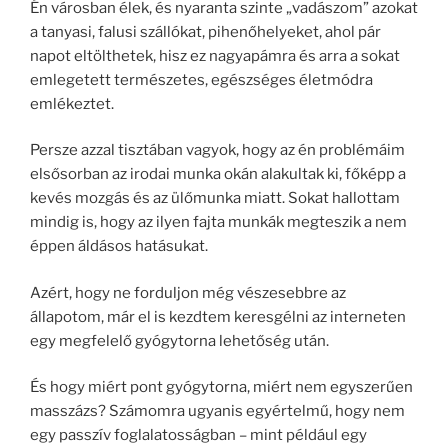
Én városban élek, és nyaranta szinte „vadászom” azokat
a tanyasi, falusi szállókat, pihenőhelyeket, ahol pár
napot eltölthetek, hisz ez nagyapámra és arra a sokat
emlegetett természetes, egészséges életmódra
emlékeztet.
Persze azzal tisztában vagyok, hogy az én problémáim
elsősorban az irodai munka okán alakultak ki, főképp a
kevés mozgás és az ülőmunka miatt. Sokat hallottam
mindig is, hogy az ilyen fajta munkák megteszik a nem
éppen áldásos hatásukat.
Azért, hogy ne forduljon még vészesebbre az
állapotom, már el is kezdtem keresgélni az interneten
egy megfelelő gyógytorna lehetőség után.
És hogy miért pont gyógytorna, miért nem egyszerűen
masszázs? Számomra ugyanis egyértelmű, hogy nem
egy passzív foglalatosságban – mint például egy