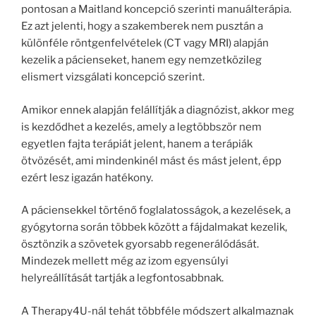
pontosan a Maitland koncepció szerinti manuálterápia.
Ez azt jelenti, hogy a szakemberek nem pusztán a
különféle röntgenfelvételek (CT vagy MRI) alapján
kezelik a pácienseket, hanem egy nemzetközileg
elismert vizsgálati koncepció szerint.
Amikor ennek alapján felállítják a diagnózist, akkor meg
is kezdődhet a kezelés, amely a legtöbbször nem
egyetlen fajta terápiát jelent, hanem a terápiák
ötvözését, ami mindenkinél mást és mást jelent, épp
ezért lesz igazán hatékony.
A páciensekkel történő foglalatosságok, a kezelések, a
gyógytorna során többek között a fájdalmakat kezelik,
ösztönzik a szövetek gyorsabb regenerálódását.
Mindezek mellett még az izom egyensúlyi
helyreállítását tartják a legfontosabbnak.
A Therapy4U-nál tehát többféle módszert alkalmaznak