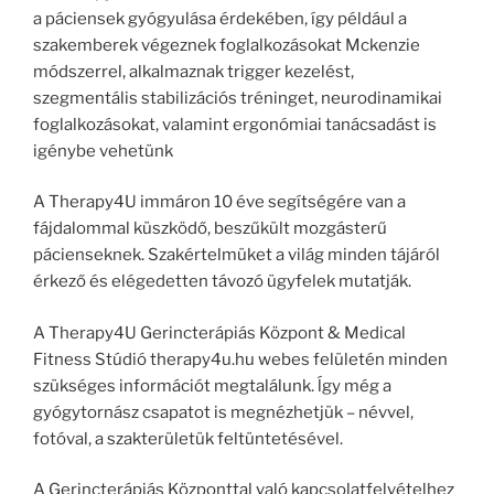
a páciensek gyógyulása érdekében, így például a
szakemberek végeznek foglalkozásokat Mckenzie
módszerrel, alkalmaznak trigger kezelést,
szegmentális stabilizációs tréninget, neurodinamikai
foglalkozásokat, valamint ergonómiai tanácsadást is
igénybe vehetünk
A Therapy4U immáron 10 éve segítségére van a
fájdalommal küszködő, beszűkült mozgásterű
pácienseknek. Szakértelmüket a világ minden tájáról
érkező és elégedetten távozó ügyfelek mutatják.
A Therapy4U Gerincterápiás Központ & Medical
Fitness Stúdió therapy4u.hu webes felületén minden
szükséges információt megtalálunk. ĺgy még a
gyógytornász csapatot is megnézhetjük – névvel,
fotóval, a szakterületük feltüntetésével.
A Gerincterápiás Központtal való kapcsolatfelvételhez