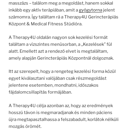
masszázs – találom meg a megoldást, hanem sokkal
inkább egy aktív terápiában, amit a
gyógytorna
jelent
számomra. ĺgy találtam rá a Therapy4U Gerincterápiás
Központ & Medical Fitness Stúdióra.
A Therapy4U oldalán nagyon sok kezelési formát
találtam a vízszintes menüsorban, a „Kezelések” fül
alatt. Emellett azt a rendező elvet is megtaláltam,
amely alapján Gerincterápiás Központnál dolgoznak.
Itt az szerepelt, hogy a rengeteg kezelési forma közül
egyet kiválasztani valójában csak részmegoldást
jelentene esetemben, mondhatni, időszakos
fájdalomcsillapítás formájában.
A Therapy4U célja azonban az, hogy az eredmények
hosszú távon is megmaradjanak és minden páciens
újra megtapasztalhassa a felszabadult, korlátok nélküli
mozgás örömét.