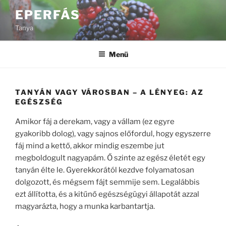
Tartalomhoz
EPERFÁS
Tanya
Menü
TANYÁN VAGY VÁROSBAN – A LÉNYEG: AZ
EGÉSZSÉG
Amikor fáj a derekam, vagy a vállam (ez egyre
gyakoribb dolog), vagy sajnos előfordul, hogy egyszerre
fáj mind a kettő, akkor mindig eszembe jut
megboldogult nagyapám. Ő szinte az egész életét egy
tanyán élte le. Gyerekkorától kezdve folyamatosan
dolgozott, és mégsem fájt semmije sem. Legalábbis
ezt állította, és a kitűnő egészségügyi állapotát azzal
magyarázta, hogy a munka karbantartja.